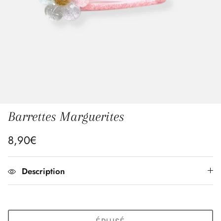
de cachemire, nos intemporels ponchos se
décline chez le bébé, l'enfant et la femme.
BÉBÉ & ENFANT
FEMME
Barrettes Marguerites
8,90€
Description